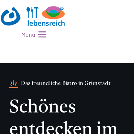
Zum
Inhalt
springen
Menü
Mittagstisch
Bistro
Veranstaltungen
Das freundliche Bistro in Grünstadt
Gaumenfreuden
Schönes
Kaufladen
Aktuelles
entdecken im
Über uns