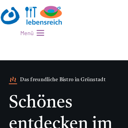
Zum
Inhalt
springen
Menü
Mittagstisch
Bistro
Veranstaltungen
Das freundliche Bistro in Grünstadt
Gaumenfreuden
Schönes
Kaufladen
Aktuelles
entdecken im
Über uns