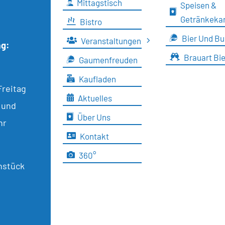
Mittagstisch
Speisen &
Getränkeka
Bistro
Bier Und Bu
Veranstaltungen
ag:
Brauart Bie
Gaumenfreuden
Kaufladen
Freitag
Aktuelles
 und
Über Uns
hr
Kontakt
360°
ühstück